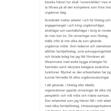
kanske främst hur skall ”vuxenvärlden” inse o
ta tillvara på all den kompetens som finns hos
ungdomar idag.
Avståndet mellan arbetet i och för företag och
engagemanget i och kring ungdomsfrågor,
skolfrågor och samhällsfrågor i övrig är mindr
än man kan tro. De utmaningar som företag
ställs inför är inte olika de som görande
ungdomar möter. Som ledamot och sekreterare
alltifrån familjeföretag, små avknoppningsföre
och listade bolag har jag fått förmånen att
tillsammans med andra bygga strategier för
framtiden samt rekrytera bolagens exekutiva
funktioner. Mycket av den erfarenheten har ja
kunnat förmedla till olika ungdomssatsningar.
I allt görande, i företag eller ideella
organisationer uppstår utmaningar då olika vilj
perspektiv och mål möts och måste samsas.
Den erfarenhet som jag främst fått i mitt arbe
med olika familjeföretag, intresseorganisation
och företag har gjort att jag utvecklat min