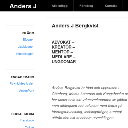
Anders J
Alla inlägg
Föredrag
Kontakt
Bergkvist
Anders J Bergkvist
INLÄGG
Bloggen
ADVOKAT –
KREATÖR –
Ljudbloggen
MENTOR –
Videobloggen
MEDLARE –
UNGDOMAR
ENGAGEMANG
Picknickfestivalen
Anders Bergkvist är född och uppvuxen i
ActionPark
Göteborg, Marks kommun och Kungsbacka o
har under hela sitt yrkesverksamma liv jobbat
som affärsjurist och advokat med fokus på
företagsutveckling, ledningsfrågor, strategi
SOCIAL MEDIA
utifrån den allt snabbare utvecklingen.
Facebook
Twitter