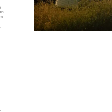
g
men
tre
r
n