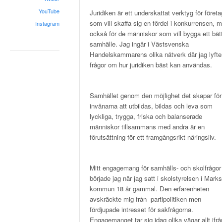
YouTube
Juridiken är ett underskattat verktyg för företa
som vill skaffa sig en fördel i konkurrensen, 
Instagram
också för de människor som vill bygga ett bät
samhälle. Jag ingår i Västsvenska
Handelskammarens olika nätverk där jag lyfte
frågor om hur juridiken bäst kan användas.
Samhället genom den möjlighet det skapar för
invånarna att utbildas, bildas och leva som
lyckliga, trygga, friska och balanserade
människor tillsammans med andra är en
förutsättning för ett framgångsrikt näringsliv.
Mitt engagemang för samhälls- och skolfrågor
började jag när jag satt i skolstyrelsen i Marks
kommun 18 år gammal. Den erfarenheten
avskräckte mig från partipolitiken men
fördjupade intresset för sakfrågorna.
Engagemanget tar sig idag olika vägar allt ifrå