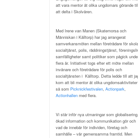
att vara mentor åt olika ungdomars görande til
att delta i Skolvåren.
Med Irene van Manen (Skatemorsa och
Människan i Kålltorp) har jag arrangerat
samverkansmöten mellan företrädare för skola
socialtjänst, polis, räddningstjänst, föreningsli
samfälligheter samt politiker som pågick unde
flera år. Initiativet togs efter ett möte mellan
invånare och företrädare för polis och
socialtjänsten i Kålltorp. Detta ledde till att ja
kom att bli mentor åt olika ungdomsaktiviteter
så som
Picknickfestivalen
,
Actionpark
,
Actionhallen
med flera.
Vi står inför nya utmaningar som globalisering
ökad information och kommunikation gör och
vad de innebär för individen, företag och
samhälle – vår gemensamma framtid. Men